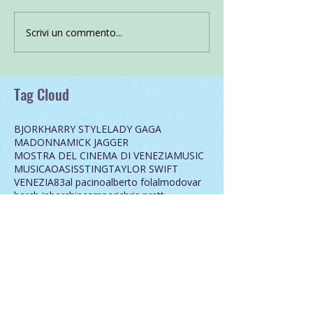
Scrivi un commento...
Tag Cloud
BJORK
HARRY STYLE
LADY GAGA
MADONNA
MICK JAGGER
MOSTRA DEL CINEMA DI VENEZIA
MUSIC
MUSICA
OASIS
STING
TAYLOR SWIFT
VENEZIA83
al pacino
alberto fol
almodovar
barch in
barchin
campari
chris pratt
cinecomics
cinema
cinema barch in
cinema muto
cocai express
cocktails
comune di venezia
corto maltese
creature di gomma
dccomics
documentari
drive in
elodie
filminvenice
francesco patanè
fumetteria zaza
game of thrones
giallo man
harry potter
i
il mercante di venezia
jacoporobusti
julianne moore
kublai film