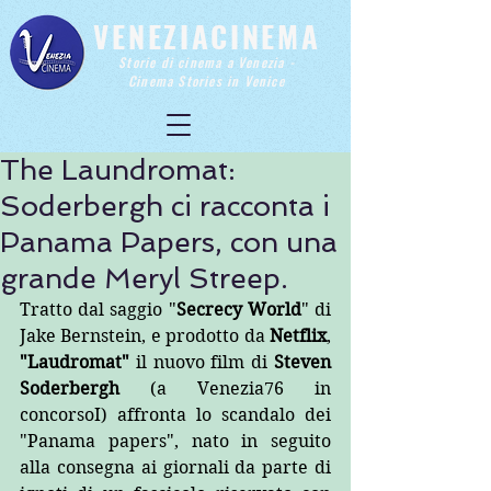
VENEZIACINEMA
Storie di cinema a Venezia -
Cinema Stories in Venice
The Laundromat:
Soderbergh ci racconta i
Panama Papers, con una
grande Meryl Streep.
Tratto dal saggio "
Secrecy World
" di 
Jake Bernstein, e prodotto da 
Netflix
, 
"Laudromat"
 il nuovo film di 
Steven 
Soderbergh
 (a Venezia76 in 
concorsoI) affronta lo scandalo dei 
"Panama papers", nato in seguito 
alla consegna ai giornali da parte di 