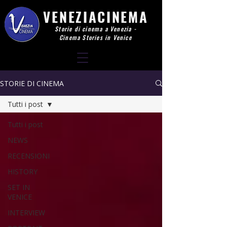
VENEZIACINEMA
Storie di cinema a Venezia -
Cinema Stories in Venice
STORIE DI CINEMA
Tutti i post
Tutti i post
NEWS
RECENSIONI
HISTORY
SET IN
VENICE
INTERVIEW