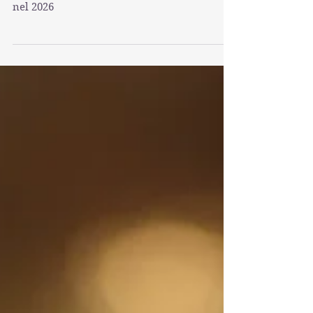
Tutti i film iraniani che vedremo a Venezia
nel 2026