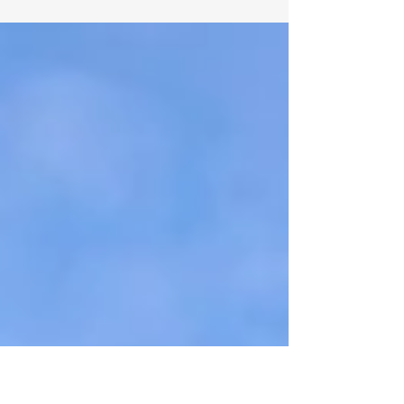
Almodovar è comparso sul red carpet della
serata di chiusura di Venezia81: il Leone
d’oro non...