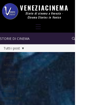
VENEZIACINEMA
Storie di cinema a Venezia -
Cinema Stories in Venice
STORIE DI CINEMA
Tutti i post
Tutti i post
NEWS
RECENSIONI
HISTORY
SET IN
VENICE
INTERVIEW