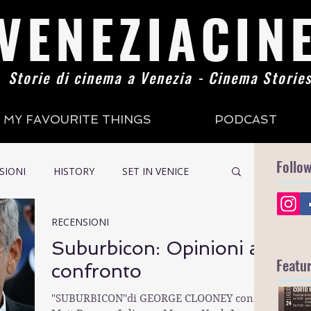
VENEZIACIN
Storie di cinema a Venezia - Cinema Stories
MY FAVOURITE THINGS
PODCAST
Follo
SIONI
HISTORY
SET IN VENICE
RECENSIONI
GALLERY
MY FAVOURITE THINGS
Suburbicon: Opinioni a
Featu
confronto
"SUBURBICON"di GEORGE CLOONEY con