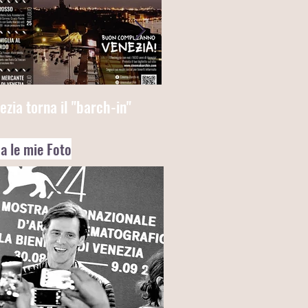
ezia torna il "barch-in"
Dopo essere stato il film 
apertura della 77a mostra
a le mie Foto
Venezia, "Molecole", di A