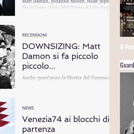
Matt Damon, Julianne Moore, Noah Jupe,
Oscar Isaac / Usa / 104’ Torna al Lido George
Clooney, cinque...
RECENSIONI
DOWNSIZING: Matt
A Ven
Damon si fa piccolo
Guard
piccolo...
Anche quest'anno la Mostra del Cinema di
Venezia è stata inaugurata dalla prima
mondiale di un film statunitense,
"Downsizing", diretto...
NEWS
Venezia74 ai blocchi di
partenza