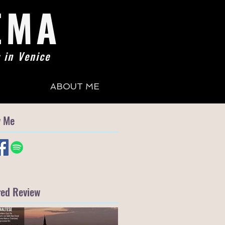
EMA
 in Venice
ABOUT ME
w Me
red Review