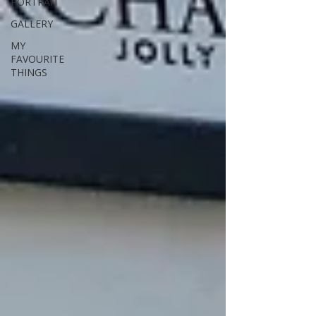
PORTRAIT
GALLERY
MY
FAVOURITE
THINGS